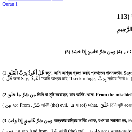
Quran
1
113) 
(5)
وَمِن شَرِّ حَاسِدٍ إِذَا حَسَدَ
(4)
عُقَدِ
(1 قُلْ أَعُوذُ بِرَبِّ الْفَلَقِ বলুন, আমি আশ্রয় গ্রহণ করছি প্রভ
(2 مِن شَرِّ مَا خَلَقَ তিনি যা সৃষ্টি করেছেন, তার অনিষ্ট থেকে, From the 
( مِن হতে From , شَرِّ অনিষ্ট (the) evil, مَا
(3 وَمِن شَرِّ غَاسِقٍ إِذَا وَقَبَ অন্ধকার রাত্রির অনিষ্ট 