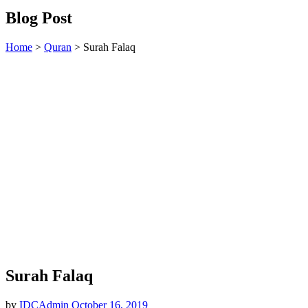
Blog Post
Home
>
Quran
>
Surah Falaq
Surah Falaq
by
IDCAdmin
October 16, 2019