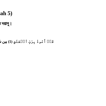
yah 5)
য়, অতি দয়ালু।
مِن شَر
(1)
قُلۡ أَعُوذُ بِرَبِّ ٱلۡفَلَقِ