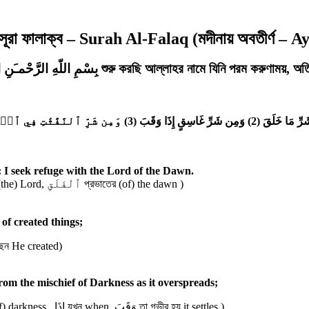
সূরা ফালাক্ব – Surah Al-Falaq (মদীনায় অবতীর্ণ – A
بِسْمِ اللّهِ الرَّحْمـَنِ الرَّحِيمِ শুরু করছি আল্লাহর নামে যিনি পরম করুণাম
وَمِن شَرِّ ٱلنَّفَّٰثَٰتِ فِي ٱلۡ
(3)
وَمِن شَرِّ غَاسِقٍ إِذَا وَقَبَ
(2)
ِّ مَا خَلَقَ
াতের পালনকর্তার, Say: I seek refuge with the Lord of the Dawn.
( قُلْ বলো Say, أَعُوذُ “আমি আশ্রয় চাই “I seek refuge, بِرَبِّ স্রষ্টার নিকট in (the) Lord, ٱلْفَلَقِ প্রভাতের (of) the dawn )
mischief of created things;
 যা (of) what, خَلَقَ তিনি সৃষ্টি করেছেন He created)
থেকে, যখন তা সমাগত হয়, From the mischief of Darkness as it overspreads;
( وَمِن এবং হতে And from, شَرِّ অনিষ্ট (the) evil, غَاسِقٍ রাতের অন্ধকারের (of) darkness, إِذَا যখন when, وَقَبَ তা গভীর হয় it settles )