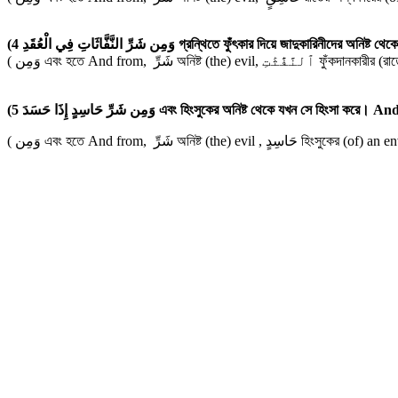
(4 وَمِن شَرِّ النَّفَّاثَاتِ فِي الْعُقَدِ গ্রন্থিতে ফুঁৎকা
(5 وَمِن شَرِّ حَاسِدٍ إِذَا حَسَدَ এবং হিংসুকের অনিষ্ট থে