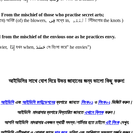
র দিয়ে জাদুকারিনীদের অনিষ্ট থেকে From the mischief of those who practise secret arts;
( وَمِن এবং হতে And from, شَرِّ অনিষ্ট (the) evil, ٱلنَّفَّٰثَٰتِ ফুঁকদানকারীর (রাতের) অনিষ্ট (of) the blowers, فِى মধ্যে in, ٱلْعُقَدِ গিঁটগুলোর the knots )
কে যখন সে হিংসা করে। And from the mischief of the envious one as he practices envy.
( وَمِن এবং হতে And from, شَرِّ অনিষ্ট (the) evil , حَاسِدٍ হিংসুকের (of) an envier, إِذَا যখন when, حَسَدَ সে হিংসা করে” he envies”)
আইডিসির সাথে যোগ দিয়ে উভয় জাহানের জন্য ভালো কিছু করুন!
আইডিসি
এবং
আইডিসি ফাউন্ডেশনের
ব্যপারে জানতে
লিংক০১
ও
লিংক০২
ভিজিট করুন।
আইডিসি মাদরাসার ব্যপারে বিস্তারিত জানতে
এখানে ক্লিক
করুন।
আপনি আইডিসি মাদরাসার একজন স্থায়ী সদস্য /পার্টনার হতে চাইলে
এই লিংক
দেখুন.
আইডিসি এতীমখানা ও গোরাবা ফান্ডে
দান করে
দুনিয়া এবং আখিরাতে সফলতা অর্জন করুন।