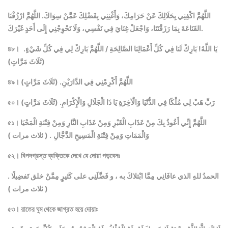
اللَّهُمَّ اكْفِنِي بِحَلَالِكَ عَنْ حَرَامِكَ، وَأَغْنِنِي بِفَضْلِكَ عَمَّنْ سِوَاكَ. اللَّهُمَّ ارْزُقْنَا
القَنَاعَةَ بِمَا رَزَقْتَنَا، وَاجْعَلْ غِنَايَ فِي نَفْسِي، وَلَا تَحْوِجْنِي إِلَى أَحَدٍ غَيْرَكَ.
يَا اللَّهُ! بَارِكْ لَنَا فِي كُلِّ أَعْمَالِنَا الصَّالِحَةِ / اللَّهُمَّ بَارِكْ لِي فِي كُلِّ شَيْءٍ.
৪৮।
(ثَلَاثَ مَرَّاتٍ)
৪৯। اللَّهُمَّ أَكْرِمْنِي فِي الدَّارَيْنِ. (ثَلَاثَ مَرَّاتٍ)
৫০। رَبِّ هَبْ لِي مُلْكًا فِي الدُّنْيَا وَالْآخِرَةِ يَا ذَا الْجَلَالِ وَالْإِكْرَامِ. (ثَلَاثَ مَرَّاتٍ)
৫১। اللَّهُمَّ إِنِّي أَعُوذُ بِكَ مِنْ عَذَابِ الْقَبْرِ وَمِنْ عَذَابِ النَّارِ وَمِنْ فِتْنَةِ الْمَحْيَا
وَالْمَمَاتِ وَمِنْ فِتْنَةِ الْمَسِيحِ الدَّجَّالِ
. ( ثلاث مرات )
৫২। বিপদগ্রস্ত ব্যক্তিকে দেখে যে দোয়া পড়বেনঃ
الحمدُ للهِ الذي عافَانِي مِمَّا ابْتلاكَ به ، و فَضَّلَنِي على كَثيرٍ مِمَّنْ خلق تَفضِيلًا .
( ثلاث مرات )
৫৩। রাতের ঘুম থেকে জাগ্রত হয়ে দোয়াঃ