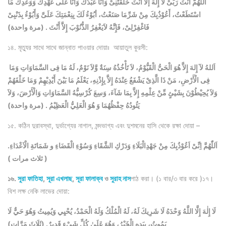
اَللَّهُمَّ أَنْتَ رَبِّىْ لآ إِلهَ إلاَّ أَنْتَ خَلَقْتَنِىْ وَأَنَا عَبْدُكَ وَأَنَا عَلى عَهْدِكَ وَوَعْدِكَ مَا
اسْتَطَعْتُ، أَعُوْذُبِكَ مِنْ شَرِّمَا صَنَعْتُ، أبُوْءُ لَكَ بِنِعْمَتِكَ عَلَىَّ وَأَبُوْءُ بِذَنْبِىْ
فَاغْفِرْلِىْ، فَإِنَّهُ لاَيَغْفِرُ الذُّنُوْبَ إِلاَّ أَنْتَ . (مرة واحدة)
১৪. মৃত্যুর সাথে সাথে জান্নাত পাওয়ার দোয়াঃ আয়াতুল কুরসী:
اَللهُ لآ إِلهَ إِلاَّ هُوَ الْحَىُّ الْقَيُّوْمُ، لاَ تَأْخُذُهُ سِنَةٌ وَّلاَ نَوْمٌ، لَهُ مَا فِى السَّمَاوَاتِ وَمَا
فِى الْأَرْضِ، مَنْ ذَا الَّذِىْ يَشْفَعُ عِنْدَهُ إِلاَّ بِإِذْنِهِ، يَعْلَمُ مَا بَيْنَ أَيْدِيْهِمْ وَمَا خَلْفَهُمْ
وَلاَ يُحِيْطُوْنَ بِشَيْئٍ مِّنْ عِلْمِهِ إِلاَّ بِمَا شَآءَ، وَسِعَ كُرْسِيُّهُ السَّمَاوَاتِ وَالْأَرْضَ، وَلاَ
يَئُودُهُ حِفْظُهُمَا وَ هُوَ الْعَلِيُّ الْعَظِيْمُ . (مرة واحدة)
১৫. কঠিন দুরাবস্থা, দুর্ভাগ্যের নাগাল, মন্দভাগ্য এবং দুশমনের হাসি থেকে রক্ষা দোয়া –
اَللّٰهُمَّ اِنِّىْ اَعُوْذُبِكَ مِنْ جَهْدِالْبَلَاءِ وَدَرْكِ الشَّقَاءِ وَسُوْءِ الْقَضَاءِ و شَمَاتَةِ الْاَعْدَاءِ.
( ثلاث مرات )
১৬.
সুরা ফাতিহা
,
সূরা এখলাছ
,
সূরা ফালাক্ব
ও
সুরাহ নাস
পাঠ করা। (১ বার/৩ বার করে )১৭।
বিশ লক্ষ নেকি লাভের দোয়া:
لَا إِلٰهَ إِلَّا اللَّهُ وَحْدَهُ لَا شَرِيكَ لَهُ، لَهُ الْمُلْكُ وَلَهُ الْحَمْدُ، يُحْيِي وَيُمِيتُ وَهُوَ حَيٌّ لَا
يَمُوتُ، بِيَدِهِ الْخَيْرُ، وَهُوَ عَلَىٰ كُلِّ شَيْءٍ قَدِيرٌ. (ثَلَاثَ مَرَّاتٍ)