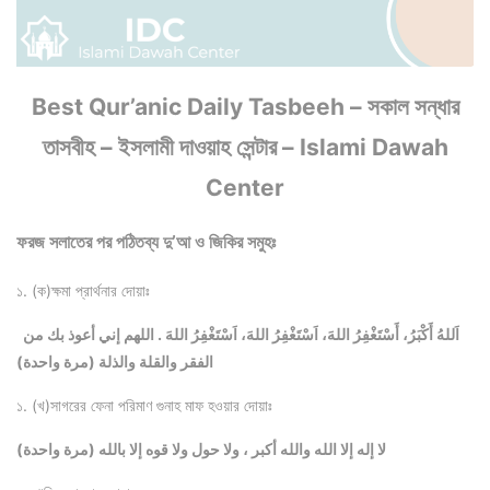
Best Qur’anic Daily Tasbeeh – সকাল সন্ধার
তাসবীহ – ইসলামী দাওয়াহ সেন্টার – Islami Dawah
Center
ফরজ সলাতের পর পঠিতব্য দু’আ ও জিকির সমুহঃ
১. (ক)ক্ষমা প্রার্থনার দোয়াঃ
اَللهُ أَكْبَرُ، أَسْتَغْفِرُ اللهَ، اَسْتَغْفِرُ اللهَ، اَسْتَغْفِرُ اللهَ . اللهم إني أعوذ بك من
الفقر والقلة والذلة (مرة واحدة)
১. (খ)সাগরের ফেনা পরিমাণ গুনাহ মাফ হওয়ার দোয়াঃ
لا إله إلا الله والله أكبر ، ولا حول ولا قوه إلا بالله (مرة واحدة)