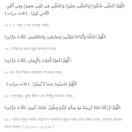
اللَّهُمَّ اجْعَلْنِي شَكُورًا وَاجْعَلْنِي صَبُورًا وَاجْعَلْنِي فِي عَيْنِي صَغِيرًا وَفِي أَعْيُنِ
النَّاسِ كَبِيرًا . ( ثلاث مرات )
৩৮। খ. নম্র ও সৎ হওয়ার দোয়াঃ
اللَّهُمَّ اجْعَلْنَا وَأَبْنَاءَنَا مُؤَدَّبِينَ وَصَادِقِينَ وَالصَّالِحِينَ. (ثَلَاثَ مَرَّاتٍ)
৩৯। ঈমানের সাথে মৃত্যু কামনার দোয়াঃ
ٱللَّهُمَّ اعْطِنَا الْمَوْتَ بِالْإِيمَانِ. (ثَلَاثَ مَرَّاتٍ)
৪০।কঃ বিনা হিসাবে জান্নাত পাওয়ার দোয়াঃ
اَللّٰهُمَّ حَاسِبْنِىْ حِسَا بًا يَّسِيْرًا . ( ثلاث مرات )
৪১। সুস্বাস্থ্য, সুন্দর জীবন এবং দীর্ঘায়ু পাওয়ার দোয়াঃ
اللَّهُمَّ ارْزُقْنَا حَيَاةً كَرِيمَةً مَعَ صِحَّةٍ جَيِّدَةٍ وَطُولَ حَيَاتِنَا، آمِينَ. (ثَلَاثَ مَرَّاتٍ)
৪২। আগুনে পুড়ে অথবা যেইকোণ আকস্মিক মৃত্যু থেকে দোয়া রক্ষার দোয়া, মুসনাদে আহমদ
ইবনে হাম্বল ( ১৫,৫২৩ – ১৫,৫২৪ )