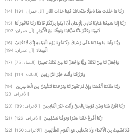
رَبَّنَا مَا خَلَقْتَ هَذَا بَاطِلًا سُبْحَانَكَ فَقِنَا عَذَابَ النَّارِ
[آل عمران: 191]
(14)
رَبَّنَا إِنَّنَا سَمِعْنَا مُنَادِيًا يُنَادِي لِلْإِيمَانِ أَنْ آمِنُوا بِرَبِّكُمْ فَآمَنَّا رَبَّنَا فَاغْفِرْ لَنَا
(15)
ذُنُوبَنَا وَكَفِّرْ عَنَّا سَيِّئَاتِنَا وَتَوَفَّنَا مَعَ الْأَبْرَارِ
[آل عمران: 193]
رَبَّنَا وَآتِنَا مَا وَعَدْتَنَا عَلَى رُسُلِكَ وَلَا تُخْزِنَا يَوْمَ الْقِيَامَةِ إِنَّكَ لَا تُخْلِفُ
(16)
الْمِيعَادَ
[آل عمران: 194]
وَاجْعَلْ لَنَا مِنْ لَدُنْكَ وَلِيًّا وَاجْعَلْ لَنَا مِنْ لَدُنْكَ نَصِيرًا
[النساء: 75]
(17)
وَارْزُقْنَا وَأَنْتَ خَيْرُ الرَّازِقِينَ
[المائدة: 114]
(18)
رَبَّنَا ظَلَمْنَا أَنْفُسَنَا وَإِنْ لَمْ تَغْفِرْ لَنَا وَتَرْحَمْنَا لَنَكُونَنَّ مِنَ الْخَاسِرِينَ
(19)
[الأعراف: 23]
رَبَّنَا افْتَحْ بَيْنَنَا وَبَيْنَ قَوْمِنَا بِالْحَقِّ وَأَنْتَ خَيْرُ الْفَاتِحِينَ
[الأعراف: 89]
(20)
رَبَّنَا أَفْرِغْ عَلَيْنَا صَبْرًا وَتَوَفَّنَا مُسْلِمِينَ
[الأعراف: 126]
(21)
فَلَا تُشْمِتْ بِيَ الْأَعْدَاءَ وَلَا تَجْعَلْنِي مَعَ الْقَوْمِ الظَّالِمِينَ
[الأعراف: 150]
(22)