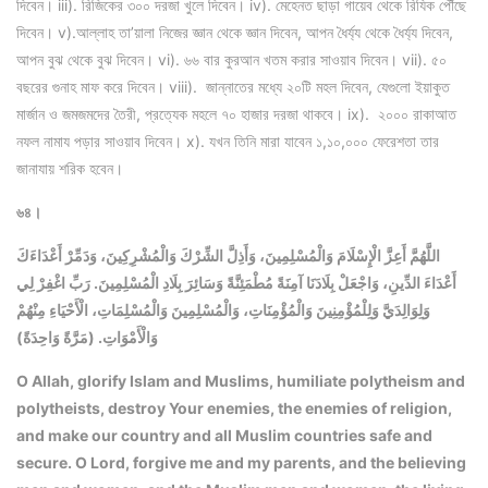
দিবেন। iii). রিজিকের ৩০০ দরজা খুলে দিবেন। iv). মেহেনত ছাড়া গায়েব থেকে রিযিক পৌঁছে
দিবেন। v).আল্লাহ তা’য়ালা নিজের জ্ঞান থেকে জ্ঞান দিবেন, আপন ধৈর্য্য থেকে ধৈর্য্য দিবেন,
আপন বুঝ থেকে বুঝ দিবেন। vi). ৬৬ বার কুরআন খতম করার সাওয়াব দিবেন। vii). ৫০
বছরের গুনাহ মাফ করে দিবেন। viii). জান্নাতের মধ্যে ২০টি মহল দিবেন, যেগুলো ইয়াকুত
মার্জান ও জমজমদের তৈরী, প্রত্যেক মহলে ৭০ হাজার দরজা থাকবে। ix). ২০০০ রাকাআত
নফল নামায পড়ার সাওয়াব দিবেন। x). যখন তিনি মারা যাবেন ১,১০,০০০ ফেরেশতা তার
জানাযায় শরিক হবেন।
৬৪।
اللَّهُمَّ أَعِزَّ الْإِسْلَامَ وَالْمُسْلِمِينَ، وَأَذِلَّ الشِّرْكَ وَالْمُشْرِكِينَ، وَدَمِّرْ أَعْدَاءَكَ
أَعْدَاءَ الدِّينِ، وَاجْعَلْ بِلَادَنَا آمِنَةً مُطْمَئِنَّةً وَسَائِرَ بِلَادِ الْمُسْلِمِينَ. رَبِّ اغْفِرْ لِي
وَلِوَالِدَيَّ وَلِلْمُؤْمِنِينَ وَالْمُؤْمِنَاتِ، وَالْمُسْلِمِينَ وَالْمُسْلِمَاتِ، الْأَحْيَاءِ مِنْهُمْ
وَالْأَمْوَاتِ. (مَرَّةً وَاحِدَةً)
O Allah, glorify Islam and Muslims, humiliate polytheism and
polytheists, destroy Your enemies, the enemies of religion,
and make our country and all Muslim countries safe and
secure. O Lord, forgive me and my parents, and the believing