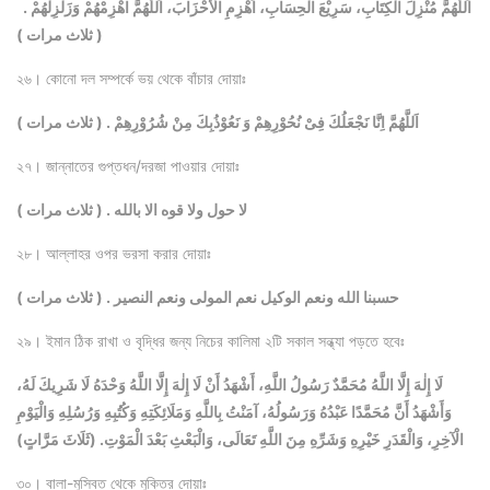
اَللّٰهُمَّ مُنْزِلَ الْكِتَابِ، سَرِيْعَ الْحِسَابِ، اَهْزِمِ الْأَحْزَابَ، اَللّٰهُمَّ اهْزِمْهُمْ وَزَلْزِلْهُمْ .
( ثلاث مرات )
২৬। কোনো দল সম্পর্কে ভয় থেকে বাঁচার দোয়াঃ
اَللَّهُمَّ اِنَّا نَجْعَلُكَ فِىْ نُحُوْرِهِمْ وَ نَعُوْذُبِكَ مِنْ شُرُوْرِهِمْ . ( ثلاث مرات )
২৭। জান্নাতের গুপ্তধন/দরজা পাওয়ার দোয়াঃ
لا حول ولا قوه الا بالله . ( ثلاث مرات )
২৮। আল্লাহর ওপর ভরসা করার দোয়াঃ
حسبنا الله ونعم الوكيل نعم المولى ونعم النصير . ( ثلاث مرات )
২৯। ইমান ঠিক রাখা ও বৃদ্ধির জন্য নিচের কালিমা ২টি সকাল সন্ধ্যা পড়তে হবেঃ
لَا إِلٰهَ إِلَّا اللَّهُ مُحَمَّدٌ رَسُولُ اللَّهِ، أَشْهَدُ أَنْ لَا إِلٰهَ إِلَّا اللَّهُ وَحْدَهُ لَا شَرِيكَ لَهُ،
وَأَشْهَدُ أَنَّ مُحَمَّدًا عَبْدُهُ وَرَسُولُهُ، آمَنْتُ بِاللَّهِ وَمَلَائِكَتِهِ وَكُتُبِهِ وَرُسُلِهِ وَالْيَوْمِ
الْآخِرِ، وَالْقَدَرِ خَيْرِهِ وَشَرِّهِ مِنَ اللَّهِ تَعَالَى، وَالْبَعْثِ بَعْدَ الْمَوْتِ. (ثَلَاثَ مَرَّاتٍ)
৩০। বালা-মুসিবত থেকে মুক্তির দোয়াঃ