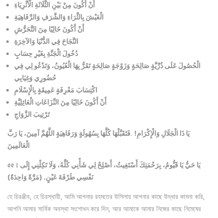
أَنْ أَكُونَ مِنْ بَيْنِ الثَّلَاثَةِ الْأَثْرِيَاءِ
الْعَيْشَ بِالثَّرَاءِ وَالشَّرَفِ وَالرَّفَاهِيَةِ
أَنْ أَكُونَ خَالِيًا مِنَ التَّحَرُّشِ
النَّجَاحَ فِي الدُّنْيَا وَالآخِرَةِ
دُخُولَ الْجَنَّةِ بِغَيْرِ حِسَابٍ
الْحُصُولَ عَلَى ذُرِّيَّةٍ صَالِحَةٍ وَزَوْجَةٍ صَالِحَةٍ تَقَرُّ بِهَا الْعُيُونُ، وَتَدْعُو لِي فِي
حُضُورِي وَغِيَابِي
اكْتِسَابَ مَعْرِفَةٍ عَمِيقَةٍ بِالْإِسْلَامِ
أَنْ أَكُونَ خَالِيًا مِنَ النِّزَاعَاتِ الْعَائِلِيَّةِ
تَرْتِيبَ الزَّوَاجِ
يَا ذَا الْجَلَالِ وَالْإِكْرَامِ!
.
فَتَقَبَّلْهَا كُلَّهَا بِسُهُولَةٍ وَرَفَاهِيَةٍ اللَّهُمَّ آمِينَ، يَا رَبَّ
الْعَالَمِينَ
يَا حَيُّ يَا قَيُّومُ، بِرَحْمَتِكَ أَسْتَغِيثُ، أَصْلِحْ لِي شَأْنِي كُلَّهُ، وَلَا تَكِلْنِي إِلَى
৫৫।
نَفْسِي طَرْفَةَ عَيْنٍ.
(مَرَّةً وَاحِدَةً)
হে চিরঞ্জীব, হে চিরস্থায়ী, আমি আপনার রহমতের উসিলায় আপনার কাছে উদ্ধার কামনা করি,
আপনি আমার সার্বিক অবস্থা সংশোধন করে দিন, আর আমাকে আমার নিজের কাছে নিমেষের