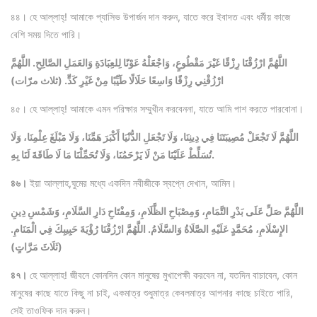
৪৪। হে আল্লাহ্‌! আমাকে প্যাসিভ উপার্জন দান করুন, যাতে করে ইবাদত এবং ধর্মীয় কাজে
বেশি সময় দিতে পারি।
اللَّهُمَّ ارْزُقْنَا رِزْقًا غَيْرَ مَقْطُوعٍ، وَاجْعَلْهُ عَوْنًا لِلعِبَادَةِ وَالعَمَلِ الصَّالِحِ. اللَّهُمَّ
ارْزُقْنِي رِزْقًا وَاسِعًا حَلَالًا طَيِّبًا مِنْ غَيْرِ كَدٍّ.
(ثلاث مرّات)
৪৫। হে আল্লাহ্‌! আমাকে এমন পরিক্ষার সম্মুখীন করবেননা, যাতে আমি পাশ করতে পারবোনা।
اللَّهُمَّ لَا تَجْعَلْ مُصِيبَتَنَا فِي دِينِنَا، وَلَا تَجْعَلِ الدُّنْيَا أَكْبَرَ هَمِّنَا، وَلَا مَبْلَغَ عِلْمِنَا، وَلَا
تُسَلِّطْ عَلَيْنَا مَنْ لَا يَرْحَمُنَا، وَلَا تُحَمِّلْنَا مَا لَا طَاقَةَ لَنَا بِهِ.
৪৬।
ইয়া আল্লাহ,ঘুমের মধ্যে একদিন নবীজীকে স্বপ্নে দেখান, আমিন।
اللَّهُمَّ صَلِّ عَلَى بَدْرِ التَّمَامِ، وَمِصْبَاحِ الظَّلَامِ، وَمِفْتَاحِ دَارِ السَّلَامِ، وَشَمْسِ دِينِ
الإِسْلَامِ، مُحَمَّدٍ عَلَيْهِ الصَّلَاةُ وَالسَّلَامُ. اللَّهُمَّ ارْزُقْنَا رُؤْيَةَ حَبِيبِكَ فِي الْمَنَامِ.
(ثَلَاثَ مَرَّاتٍ)
৪৭।
হে আল্লাহ! জীবনে কোনদিন কোন মানুষের মুখাপেক্ষী করবেন না, যতদিন বাচাবেন, কোন
মানুষের কাছে যাতে কিছু না চাই, একমাত্র শুধুমাত্র কেবলমাত্র আপনার কাছে চাইতে পারি,
সেই তাওফিক দান করুন।