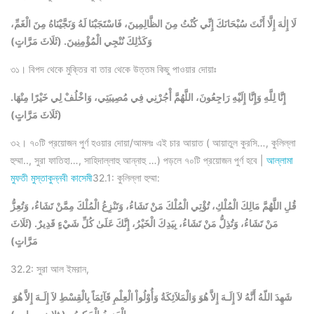
لَا إِلٰهَ إِلَّا أَنْتَ سُبْحَانَكَ إِنِّي كُنْتُ مِنَ الظَّالِمِينَ، فَاسْتَجَبْنَا لَهُ وَنَجَّيْنَاهُ مِنَ الْغَمِّ،
وَكَذَٰلِكَ نُنْجِي الْمُؤْمِنِينَ. (ثَلَاثَ مَرَّاتٍ)
৩১। বিপদ থেকে মুক্তির বা তার থেকে উত্তম কিছু পাওয়ার দোয়াঃ
إِنَّا لِلَّهِ وَإِنَّا إِلَيْهِ رَاجِعُونَ، اللَّهُمَّ أْجُرْنِي فِي مُصِيبَتِي، وَاخْلُفْ لِي خَيْرًا مِنْهَا.
(ثَلَاثَ مَرَّاتٍ)
৩২। ৭০টি প্রয়োজন পুর্ণ হওয়ার দোয়া/আমলঃ এই চার আয়াত ( আয়াতুল কুরসি…, কুলিল্লা
হুম্মা.., সুরা ফাতিহা…, সাহিদাল্লাহু আন্নাহু …) পড়লে ৭০টি প্রয়োজন পুর্ণ হবে |
আল্লামা
মুফতী মুস্তাকুন্নবী কাসেমী
32.1: কুলিল্লা হুম্মা:
قُلِ اللَّهُمَّ مَالِكَ الْمُلْكِ، تُؤْتِي الْمُلْكَ مَنْ تَشَاءُ، وَتَنْزِعُ الْمُلْكَ مِمَّنْ تَشَاءُ، وَتُعِزُّ
مَنْ تَشَاءُ، وَتُذِلُّ مَنْ تَشَاءُ، بِيَدِكَ الْخَيْرُ، إِنَّكَ عَلَىٰ كُلِّ شَيْءٍ قَدِيرٌ. (ثَلَاثَ
مَرَّاتٍ)
32.2: সুরা আল ইমরান,
شَهِدَ اللّهُ أَنَّهُ لاَ إِلَـهَ إِلاَّ هُوَ وَالْمَلاَئِكَةُ وَأُوْلُواْ الْعِلْمِ قَآئِمَاً بِالْقِسْطِ لاَ إِلَـهَ إِلاَّ هُوَ