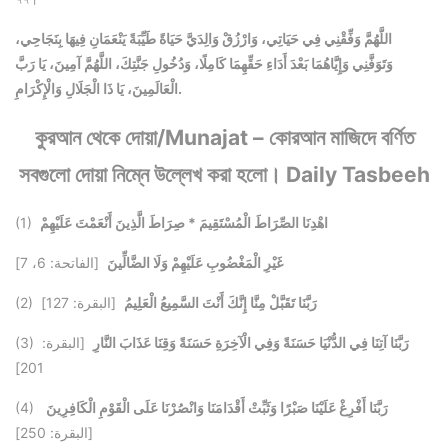
اللَّهُمَّ وَفِّقْنِي فِي حَيَاتِي، وَارْزُقْ وَالِدَيَّ حَيَاةً طَيِّبَةً يَنْعَمَانِ فِيهَا بِنَجَاحِي،
وَتَوَفَّنِي وَإِيَّاهُمَا بَعْدَ أَدَاءِ حَقِّهِمَا كَامِلًا، وَدُخُولِ جَنَّتِكَ، اللَّهُمَّ آمِينَ، يَا رَبَّ
الْعَالَمِينَ، يَا ذَا الْجَلَالِ وَالْإِكْرَامِ.
কুরআন থেকে দোয়া/Munajat – কোরআন মাজিদে বর্ণিত
সবগুলো দোয়া নিম্নে উল্লেখ করা হলো। Daily Tasbeeh
اهْدِنَا الصِّرَاطَ الْمُسْتَقِيمَ * صِرَاطَ الَّذِينَ أَنْعَمْتَ عَلَيْهِمْ
(1)
غَيْرِ الْمَغْضُوبِ عَلَيْهِمْ وَلَا الضَّالِّينَ
[الفاتحة: 6، 7]
رَبَّنَا تَقَبَّلْ مِنَّا إِنَّكَ أَنْتَ السَّمِيعُ الْعَلِيمُ
[البقرة: 127]
(2)
رَبَّنَا آتِنَا فِي الدُّنْيَا حَسَنَةً وَفِي الْآخِرَةِ حَسَنَةً وَقِنَا عَذَابَ النَّارِ
[البقرة:
(3)
201]
رَبَّنَا أَفْرِغْ عَلَيْنَا صَبْرًا وَثَبِّتْ أَقْدَامَنَا وَانْصُرْنَا عَلَى الْقَوْمِ الْكَافِرِينَ
(4)
[البقرة: 250]