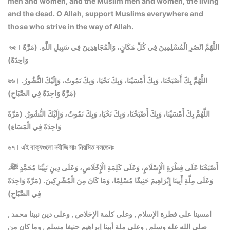
men and women, and the Muslim men and women, the living
and the dead. O Allah, support Muslims everywhere and
those who strive in the way of Allah.
اللَّهُمَّ انْصُرِ الْمُسْلِمِينَ فِي كُلِّ مَكَانٍ، وَالْمُجَاهِدِينَ فِي سَبِيلِ اللَّهِ. (مَرَّةً
৬৫।
وَاحِدَةً)
اللَّهُمَّ بِكَ أَصْبَحْنَا، وَبِكَ أَمْسَيْنَا، وَبِكَ نَحْيَا، وَبِكَ نَمُوتُ، وَإِلَيْكَ النُّشُورُ.
৬৬।
(مَرَّةً وَاحِدَةً فِي الصَّبَاحِ)
اللَّهُمَّ بِكَ أَمْسَيْنَا، وَبِكَ أَصْبَحْنَا، وَبِكَ نَحْيَا، وَبِكَ نَمُوتُ، وَإِلَيْكَ النُّشُورُ. (مَرَّةً
وَاحِدَةً فِي الْمَسَاءِ)
৬৭। এই বাক্যগুলো নবীজি সাঃ নিয়মিত বলতেনঃ
أَصْبَحْنَا عَلَى فِطْرَةِ الْإِسْلَامِ، وَعَلَى كَلِمَةِ الْإِخْلَاصِ، وَعَلَى دِينِ نَبِيِّنَا مُحَمَّدٍ ﷺ،
وَعَلَى مِلَّةِ أَبِينَا إِبْرَاهِيمَ حَنِيفًا مُسْلِمًا، وَمَا كَانَ مِنَ الْمُشْرِكِينَ. (مَرَّةً وَاحِدَةً
فِي الصَّبَاحِ)
امسينا على فطرة الإسلام , وعلى كلمة الإخلاص , وعلى دين نبينا محمد ,
صلى الله عله وسلم , وعلى ملة أبينا إبراهيم حنيفا مسلم , وما كان من