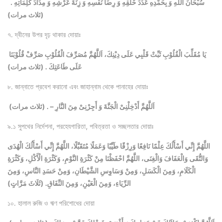
سُبْحَانَ اللهِ وَ بِحَمْدِهِ عَدَدَ خَلْقِهِ وَ رِضَا نَفْسِهِ وَ زِنَةَ عَرْشِهِ وَ مِدَادَ كَلِمَاتِهِ .
(ثلاث مرات)
৭. দ্বীনের উপর দৃঢ় থাকার দোয়াঃ
يَا مُقَلِّبَ الْقُلُوْبِ ثَبِّتْ قَلْبِي عَلَى دِيْنِكَ، اَللَّهُمَّ مُصَرِّفَ الْقُلُوْبِ صَرِّفْ قُلُوْبَنَا
عَلَى طَاعَتِكَ . (ثلاث مرات)
৮. জান্নাতে প্রবেশ করানো এবং জাহান্নাম থেকে পানাহের দোয়াঃ
اَللَّهُمَّ أَدْخِلْنِىْ الْجَنَّةَ وَ أَجِرْنِىْ مِنَ النَّارِ – . (ثلاث مرات)
৯.১ সুপথের নির্দেশনা, পরহেযগারিতা, পবিত্রতা ও সচ্ছলতার দোয়াঃ
اللَّهُمَّ إِنِّي أَسْأَلُكَ عِلْمًا نَافِعًا وَرِزْقًا طَيِّبًا وَعَمَلًا مُتَقَبَّلًا، اللَّهُمَّ إِنِّي أَسْأَلُكَ الْهُدَى
وَالتُّقَى وَالْعَفَافَ وَالْغِنَى، اللَّهُمَّ احْفَظْنَا مِنْ كَثْرَةِ النَّوْمِ، وَكَثْرَةِ الْأَكْلِ، وَكَثْرَةِ
الْكَلَامِ، وَمِنَ الْكَسَلِ، وَمِنْ وَسَاوِسِ الشَّيْطَانِ، وَمِنْ حَسَدِ النَّاسِ، وَمِنَ
الرِّيَاءِ، وَمِنَ الْعَيْنِ، وَمِنَ النِّفَاقِ. (ثَلَاثَ مَرَّاتٍ)
১০. হালাল রুজি ও ঋণ পরিশোধের দোয়া