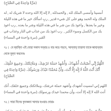
(مَرَّةً وَاحِدَةً فِي الصَّبَاحِ)
أمسينا وأمسى الملك لله , والحمدلله , لا إله إلا الله وحده لا شريك له , له
الملك وله الحمد وهو على كل شيء قدير , ربِ اسألك خير ما في هذه الليلة
وخير ما بعدها , واعوذ بك من شر ما في هذه الليلة وشر ما بعده , رب اعوذ
بك من الكسل وسوء الكبر , رب اعوذ بك من عذاب في النار وعذاب في
القبر.(مرة واحدة في المساء)
৭১। যে ব্যাক্তি এই দোয়া সকাল সন্ধায় ৪ বার করে পড়বে, আল্লাহ্‌ তায়ালা তাকে জাহান্নাম
থেকে মুক্ত করবেনঃ
اللَّهُمَّ إِنِّي أَصْبَحْتُ أُشْهِدُكَ، وَأُشْهِدُ حَمَلَةَ عَرْشِكَ، وَمَلَائِكَتَكَ، وَجَمِيعَ خَلْقِكَ،
أَنَّكَ أَنْتَ اللَّهُ لَا إِلَٰهَ إِلَّا أَنْتَ، وَأَنَّ مُحَمَّدًا عَبْدُكَ وَرَسُولُكَ. (مَرَّةً وَاحِدَةً فِي
الصَّبَاحِ)
اللهم إني امسيت أشهدك وأشهد حملة عرشك، وملائكتك وجميع خلقك، أنك
أنت الله لا إله إلا أنت، وأن محمدا عبدك ورسولك.(مرة واحدة في المساء)
৭২। সারা দিনের কৃতজ্ঞতা আদায় হওয়ার দোয়াঃ