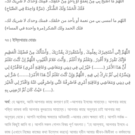
اللَّهُمَّ مَا أَصْبَحَ بِي مِنْ نِعْمَةٍ أَوْ بِأَحَدٍ مِنْ خَلْقِكَ، فَمِنْكَ وَحْدَكَ لَا شَرِيكَ لَكَ،
فَلَكَ الْحَمْدُ وَلَكَ الشُّكْرُ. (مَرَّةً وَاحِدَةً فِي الصَّبَاحِ)
اللهُم ما امسى بي من نعمة أو بأحد من خلقك، فمنك وحدك لا شريك لك،
فلك الحمد ولك الشكر(مرة واحدة في المساء)
৭৩। ইস্তিখারার দোয়াঃ
اللَّهُمَّ إنِّي أَسْتَخِيرُكَ بِعِلْمِكَ , وَأَسْتَقْدِرُكَ بِقُدْرَتِكَ , وَأَسْأَلُكَ مِنْ فَضْلِكَ الْعَظِيمِ
فَإِنَّكَ تَقْدِرُ وَلا أَقْدِرُ , وَتَعْلَمُ وَلا أَعْلَمُ , وَأَنْتَ عَلامُ الْغُيُوبِ اللَّهُمَّ إنْ كُنْتَ تَعْلَمُ
أَنَّ هَذَا الأَمْرَ (………) خَيْرٌ لِي فِي دِينِي وَمَعَاشِي وَعَاقِبَةِ أَمْرِي) فَاقْدُرْهُ لِي
وَيَسِّرْهُ لِي ثُمَّ بَارِكْ لِي فِيهِ , اللَّهُمَّ وَإِنْ كُنْتَ تَعْلَمُ أَنَّ هَذَا الأَمْرَ(………) شَرٌّ لِي
فِي دِينِي وَمَعَاشِي وَعَاقِبَةِ أَمْرِي فَاصْرِفْهُ عَنِّي وَاصْرِفْنِي عَنْهُ وَاقْدُرْ لِي الْخَيْرَ
حَيْثُ كَانَ ثُمَّ ارْضِنِي بِهِ (……).
অর্থ
: হে আ্ল্লাহ, আমি আপনার কাছে কল্যাণ চাই –আপনার ইলমের সাহায্যে। আপনার কাছে
শক্তি কামনা করি আপনার কুদরতের সাহায্যে। আপনার কাছে অনুগ্রহ চাই আপনার মহা
অনুগ্রহ থেকে। আপনি সর্বোময় ক্ষমতার অধিকারী –আমার কোন ক্ষমতা নাই। আপনি সর্বজ্ঞ –
আমি কিছুই জানি না। আপনি সকল গোপন বিষয় পূর্ণ অবগত। “হে আল্লাহ, আপনার ইলমে এ
কাজ (এখানে নিজের কাজের কথা উল্লেখ করবে) আমার দ্বীন আমার জীবন-জিবীকা ও কর্মফলের