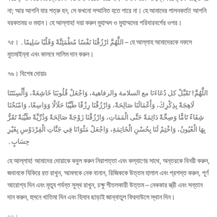
না; আর আপনি যার শত্রু হন, সে কখনো সম্মানিত হতে পারে না। হে আমাদের পালনকর্তা! আপনি
বরকতময় ও মহান। হে আল্লাহ! দয়া করুন মুহাম্মদ ও মুহাম্মদের পরিবারবর্গের ওপর।
৭৫। اللَّهُمَّ ارْزُقْنَا نَفْسًا مُطْمَئِنَّةً وَقَلْبًا سَلِيمًا۔ – হে আল্লাহ আমাদেরকে নফসে
মুতমাইন্না এবং কালবে সালিম দান করুন।
৭৬। বিশেষ দোয়াঃ
اللَّهُمَّ! تَقَبَّلْ كل دُعَاءَنَا مع السلامة والرفاهية، وَاجْعَلْ قُلُوبَنَا خَاشِعَةً، وَأَلْسِنَتَنَا
لَاهِجَةً بِذِكْرِكَ، وَأَعْمَالَنَا صَالِحَةً، وَارْزُقْنَا رِزْقًا طَيِّبًا حَلَالًا وَوَاسِعًا، وَامْنَحْنَا
شِفَاءً تَامًّا وَصِحَّةً دَائِمَةً حَتَّى الْمَمَاتِ، وَارْزُقْنَا زَوْجَةً صَالِحَةً وَذُرِّيَّةً طَيِّبَةً تَقَرُّ
بِهَا الْعُيُونُ، وَاخْتِمْ لَنَا بِحُسْنِ الْخَاتِمَةِ، وَاجْعَلْ مَثْوَانَا فِي جَنَّاتِ الْفِرْدَوْسِ بِغَيْرِ
حِسَابٍ۔
হে আল্লাহ! আমাদের দোয়াকে কবুল করুন নিরাপত্তা এবং কল্যাণের সাথে, অন্তরকে বিনয়ী করুন,
জবানকে যিকিরে রত রাখুন, আমলকে নেক বানান, রিজিককে উত্তম হালাল এবং প্রশস্ত করুন, পূর্ণ
আরোগ্য দিন এবং মৃত্যু পর্যন্ত সুস্থ রাখুন, চক্ষু শীতলকারী উত্তম – নেককার স্ত্রী এবং সন্তান
দান করুন, হুসনে খাতিমা দিন এবং হিসাব ছাড়াই জান্নাতুল ফিরদাউসে স্থান দিন।
৭৭।