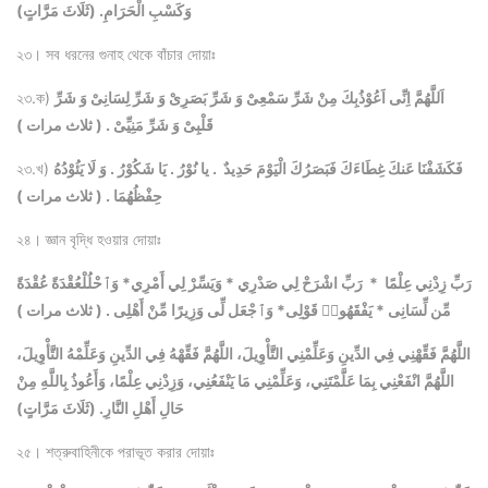
وَكَسْبِ الْحَرَامِ. (ثَلَاثَ مَرَّاتٍ)
২৩। সব ধরনের গুনাহ থেকে বাঁচার দোয়াঃ
اَللَّهُمَّ اِنِّى اَعُوْذُبِكَ مِنْ شَرِّ سَمْعِىْ وَ شَرِّ بَصَرِىْ وَ شَرِّ لِسَانِىْ وَ شَرِّ
২৩.ক)
قَلْبِىْ وَ شَرِّ مَنِيِّىْ . ( ثلاث مرات )
فَكَشَفْنَا عَنكَ غِطَاءَكَ فَبَصَرُكَ الْيَوْمَ حَدِيدٌ . يا نُوْرُ . يَا شَكُوْرُ . وَ لَا يَئُوْدُهُ
২৩.খ)
حِفْظُهُمَا . ( ثلاث مرات )
২৪। জ্ঞান বৃদ্ধি হওয়ার দোয়াঃ
رَبِّ زِدْنِي عِلْمًا * رَبِّ اشْرَحْ لِي صَدْرِي * وَيَسِّرْ لِي أَمْرِي* وَٱحْلُلْعُقْدَةً عُقْدَةً
مِّن لِّسَانِى * يَفْقَهُوا۟ قَوْلِى* وَٱجْعَل لِّى وَزِيرًا مِّنْ أَهْلِى . ( ثلاث مرات )
اللَّهُمَّ فَقِّهْنِي فِي الدِّينِ وَعَلِّمْنِي التَّأْوِيلَ، اللَّهُمَّ فَقِّهْهُ فِي الدِّينِ وَعَلِّمْهُ التَّأْوِيلَ،
اللَّهُمَّ انْفَعْنِي بِمَا عَلَّمْتَنِي، وَعَلِّمْنِي مَا يَنْفَعُنِي، وَزِدْنِي عِلْمًا، وَأَعُوذُ بِاللَّهِ مِنْ
حَالِ أَهْلِ النَّارِ. (ثَلَاثَ مَرَّاتٍ)
২৫। শত্রুবাহিনীকে পরাভূত করার দোয়াঃ