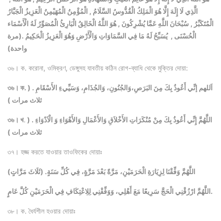
الَّذِي لَا إِلَهَ إِلَّا هُوَ الْمَلِكُ الْقُدُّوسُ السَّلَامُ , الْمُؤْمِنُ الْمُهَيْمِنُ الْعَزِيزُ الْجَبَّارُ
الْمُتَكَبِّرُ , سُبْحَانَ اللَّهِ عَمَّا يُشْرِكُونَ , هُوَ اللَّهُ الْخَالِقُ الْبَارِئُ الْمُصَوِّرُ لَهُ الْأَسْمَاء
الْحُسْنَى , يُسَبِّحُ لَهُ مَا فِي السَّمَاوَاتِ وَالْأَرْضِ وَهُوَ الْعَزِيزُ الْحَكِيمُ .(مرة
واحدة)
৩৬। ক. করোনা, ওমিক্রণ, ডেঙ্গুসহ যাবতীয় কঠিন রোগ-ব্যাধি থেকে মুক্তির দোয়া:
৩৬। ক. اَللهم إنِّي أَعُوذُ بِكَ مِنَ البَرَصِ،وَالجُنُونِ، وَالجُذَامِ، وَسَيِّيءِ الأَسْقَامِ . (
ثلاث مرات )
اللَّهُمَّ إِنِّي أَعُوذُ بِكَ مِنْ مُنْكَرَاتِ الأَخْلاَقِ وَالأَعْمَالِ وَالأَهْوَاءِ وَ الْاَدْوَاءِ . (
.
৩৬। খ
ثلاث مرات )
৩৭। হজ্জ করতে যাওয়ার তাওফিকের দোয়াঃ
اللَّهُمَّ وَفِّقْنَا لِزِيَارَةِ الْحَرَمَيْنِ، مَرَّةً بَعْدَ مَرَّةٍ، فِي كُلِّ سَنَةٍ. (ثَلَاثَ مَرَّاتٍ)
اللَّهُمَّ ارْزُقْنِي الْحَجَّ سَرِيعًا مَعَ أَهْلِي، وَوَفِّقْنِي لِلِاعْتِكَافِ فِي الْحَرَمَيْنِ كُلَّ عَامٍ.
৩৮। ক. ধৈর্যশীল হওয়ার দোয়াঃ