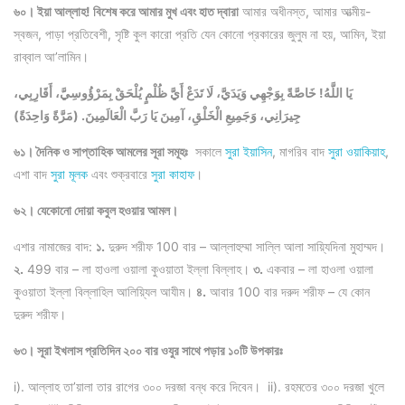
৬০। ইয়া আল্লাহ! বিশেষ করে আমার মুখ এবং হাত দ্বারা
আমার অধীনস্ত, আমার আত্মীয়-
স্বজন, পাড়া প্রতিবেশী, সৃষ্টি কুল কারো প্রতি যেন কোনো প্রকারের জুলুম না হয়, আমিন, ইয়া
রাব্বাল আ’লামিন।
يَا اللَّهُ! خَاصَّةً بِوَجْهِي وَيَدَيَّ، لَا تَدَعْ أَيَّ ظُلْمٍ يُلْحَقْ بِمَرْؤُوسِيَّ، أَقَارِبِي،
جِيرَانِي، وَجَمِيعِ الْخَلْقِ، آمِينَ يَا رَبَّ الْعَالَمِينَ. (مَرَّةً وَاحِدَةً)
৬১। দৈনিক ও সাপ্তাহিক আমলের সূরা সমূহঃ
সকালে
সুরা ইয়াসিন
, মাগরিব বাদ
সুরা ওয়াকিয়াহ
,
এশা বাদ
সুরা মূলক
এবং শুক্রবারে
সুরা কাহাফ
।
৬২। যেকোনো দোয়া কবুল হওয়ার আমল।
এশার নামাজের বাদ:
১.
দুরুদ শরীফ 100 বার – আল্লাহুম্মা সাল্লি আলা সায়্যিদিনা মুহাম্মদ।
২.
499 বার – লা হাওলা ওয়ালা কুওয়াতা ইল্লা বিল্লাহ।
৩.
একবার – লা হাওলা ওয়ালা
কুওয়াতা ইল্লা বিল্লাহিল আলিয়্যিল আযীম।
৪.
আবার 100 বার দরুদ শরীফ – যে কোন
দুরুদ শরীফ।
৬৩। সূরা ইখলাস প্রতিদিন ২০০ বার ওযুর সাথে পড়ার ১০টি উপকারঃ
i). আল্লাহ তা’য়ালা তার রাগের ৩০০ দরজা বন্ধ করে দিবেন। ii). রহমতের ৩০০ দরজা খুলে