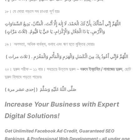
১৮। যে দোয়া পড়লে সব চাওয়া পূর্ণ হয়ঃ
اللَّهُمَّ إِنِّي أَسْأَلُكَ بِأَنَّ لَكَ الْحَمْدَ، لَا إِلٰهَ إِلَّا أَنْتَ، الْمَنَّانُ، بَدِيعُ السَّمَاوَاتِ
وَالْأَرْضِ، يَا ذَا الْجَلَالِ وَالْإِكْرَامِ، يَا حَيُّ يَا قَيُّومُ. (ثَلَاثَ مَرَّاتٍ)
১৯। অলসতা, অধিক বার্ধক্য, গুনাহ এবং ঋণ হতে মুক্তির দোয়াঃ
‏‏اللَّهُمَّ فَإِنِّي أَعُوذُ بِكَ مِنَ الْكَسَلِ وَالْهَرَمِ وَالْمَأْثَمِ وَالْمَغْرَمِ . ( ثلاث مرات )
২০। দুরুদ শরীফ – ১১ বার। সবচেয়ে উত্তম দুরুদ –
দরুদে ইব্রাহিম / নামাজের দুরুদ
, ছোট
দুরুদ হিসাবে পড়তে পারেনঃ
صَلَّى اللّٰهُ عَلَيْهِ وَسَلَّمَ ( إحدى عشر مرة )
Increase Your Business with Expert
Digital Solutions!
Get Unlimited Facebook Ad Credit, Guaranteed SEO
Rankings, & Professional Web Development – all under one