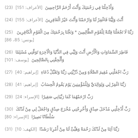
وَأَدْخِلْنَا فِي رَحْمَتِكَ وَأَنْتَ أَرْحَمُ الرَّاحِمِينَ
[الأعراف: 151]
(23)
أَنْتَ وَلِيُّنَا فَاغْفِرْ لَنَا وَارْحَمْنَا وَأَنْتَ خَيْرُ الْغَافِرِينَ
[الأعراف: 155]
(24)
رَبَّنَا لَا تَجْعَلْنَا فِتْنَةً لِلْقَوْمِ الظَّالِمِينَ * وَنَجِّنَا بِرَحْمَتِكَ مِنَ الْقَوْمِ الْكَافِرِينَ
(25)
[يونس: 85، 86]
فَاطِرَ السَّمَاوَاتِ وَالْأَرْضِ أَنْتَ وَلِيِّي فِي الدُّنْيَا وَالْآخِرَةِ تَوَفَّنِي مُسْلِمًا
(26)
وَأَلْحِقْنِي بِالصَّالِحِينَ
[يوسف: 101]
رَبِّ اجْعَلْنِي مُقِيمَ الصَّلَاةِ وَمِنْ ذُرِّيَّتِي رَبَّنَا وَتَقَبَّلْ دُعَاءِ
[إبراهيم: 40]
(27)
رَبَّنَا اغْفِرْ لِي وَلِوَالِدَيَّ وَلِلْمُؤْمِنِينَ يَوْمَ يَقُومُ الْحِسَابُ
[إبراهيم: 41]
(28)
رَبِّ ارْحَمْهُمَا كَمَا رَبَّيَانِي صَغِيرًا
[الإسراء: 24]
(29)
رَبِّ أَدْخِلْنِي مُدْخَلَ صِدْقٍ وَأَخْرِجْنِي مُخْرَجَ صِدْقٍ وَاجْعَلْ لِي مِنْ لَدُنْكَ
(30)
سُلْطَانًا نَصِيرًا
[الإسراء: 80]
رَبَّنَا آتِنَا مِنْ لَدُنْكَ رَحْمَةً وَهَيِّئْ لَنَا مِنْ أَمْرِنَا رَشَدًا
[الكهف: 10]
(31)