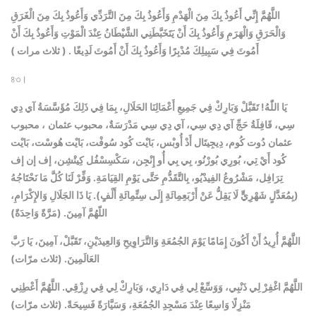
اللَّهُمَّ إِنِّي أَعُوذُ بِكَ مِنَ الْهَدْمِ وَأَعُوذُ بِكَ مِنَ التَّرَدِّي وَأَعُوذُ بِكَ مِنَ الْغَرَقِ
وَالْحَرَقِ وَالْهَرَمِ وَأَعُوذُ بِكَ أَنْ يَتَخَبَّطَنِي الشَّيْطَانُ عِنْدَ الْمَوْتِ وَأَعُوذُ بِكَ أَنْ
أَمُوتَ فِي سَبِيلِكَ مُدْبِرًا وَأَعُوذُ بِكَ أَنْ أَمُوتَ لَدِيغًا . ( ثلاث مرات )
৪৩।
يَا اللّٰهُ! تَقَبَّلْ وَبَارِكْ فِي جَمِيعِ أَعْمَالِنَا الحَلَالِ، بِمَا فِي ذَلِكَ مُؤَسَّسَةُ آي دِي
سِي، قَافِلَةُ حَجِّ آي دِي سِي، آي دِي سِي مَدْرَسَةٌ، محبوب عثمان
، محبوب
عثمان
دُوت كُوم، دِيجِيتَال أَدْ أُوبْس، بَايْت كُود سُوفْت، بَايْت هُوسْت، بَايْت
كُود أَيْ تِي، بُورِي بُورْنُو، بِي بِي أُو إِنْجِن، سَكْسِسْفُل كِيتْشِن، إف إن إف
تِرَافِل، مَشْرُوعُ الفِيدْيُو، بِالتَّقَدُّمِ حَتَّى يَوْمِ القِيَامَةِ. وَفِّرْ لَنَا كُلَّ مَا نَحْتَاجُهُ
(بِمُعَدَّلٍ شَهْرِيٍّ لَا يَقِلُّ عَنْ أَرْبَعِمِائَةِ إِلَى سِتِّمِائَةِ أَلْفٍ). يَا ذَا الجَلَالِ وَالإِكْرَامِ،
اللّهُمَّ آمِينَ. (مَرَّةً وَاحِدَةً)
اللَّهُمَّ أُرِيدُ أَنْ أَكُونَ إِمَامًا يَوْمَ الجُمُعَةِ وَالتَّرَاوِيحِ وَالعِيدَيْنِ، تَقَبَّلْ، آمِينَ، يَا رَبَّ
العَالَمِينَ.
(ثلاث مرّات)
اللَّهُمَّ اغْفِرْ لِي ذَنْبِي، وَوَسِّعْ لِي فِي دَارِي، وَبَارِكْ لِي فِي رِزْقِي. اللَّهُمَّ أَعْطِنِي
مَنْزِلًا وَاسِعًا عِنْدَ مَسْجِدِ الجُمُعَةِ، وَسَيَّارَةً فَسِيحَةً.
(ثلاث مرّات)