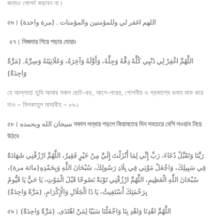
জন্যও সোপর্দ করবেন না।
৫৬। اللهم اغفر لي وللمؤمنين والمؤمنات . (مرة واحدة)
৫৭। সিজদায় গিয়ে পড়ার দোয়াঃ
اللَّهُمَّ اغْفِرْ لِي ذَنْبِي كُلَّهُ دِقَّهُ وَجِلَّهُ، وَأَوَّلَهُ وَآخِرَهُ، وَعَلَانِيَتَهُ وَسِرَّهُ. (مَرَّةً
وَاحِدَةً)
হে আল্লাহ! তুমি আমার সকল ছোট-বড়, আগে-পরের, গোপনীয় ও প্রকাশ্যে গুনাহ মাফ করে
দাও – মিশকাতুল মাসাবীহ – ৮৯২
৫৮। سبحان الله وبحمده সকাল সন্ধায় পড়লে কিয়ামতের দিন সবচেয়ে বেশি সওয়াব নিয়ে
উঠবে
رَبَّنَا وَتَقَبَّلْ دُعَاءَ، رَبِّ إِنِّي لِمَا أَنْزَلْتَ إِلَيَّ مِنْ خَيْرٍ فَقِيرٌ، اللَّهُمَّ ارْزُقْنِي شَهَادَةً
فِي سَبِيلِكَ، وَاجْعَلْ مَوْتِي فِي بِلَادِ رَسُولِكَ، سُبْحَانَ اللَّهِ وَبِحَمْدِهِ(مائة مرة)،
سُبْحَانَ اللَّهِ الْعَظِيمِ، اللَّهُمَّ ارْزُقْنِي تَوْبَةً نَصُوحًا قَبْلَ الْمَوْتِ، يَا حَيُّ يَا قَيُّومُ
بِرَحْمَتِكَ أَسْتَغِيثُ، يَا ذَا الْجَلَالِ وَالْإِكْرَامِ. (مَرَّةً وَاحِدَةً)
اللَّهُمَّ اهْدِنَا وَاهْدِ بِنَا وَاجْعَلْنَا سَبَبًا لِمَنْ اهْتَدَى. (مَرَّةً وَاحِدَةً)
৫৯।