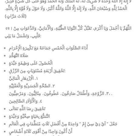
لَا إِلَهَ إِلَّا اللَّهُ وَحْدَهُ لَا شَرِيكَ لَهُ، لَهُ الْمُلْكُ وَلَهُ الْحَمْدُ وَهُوَ عَلَى كُلِّ شَيْءٍ قَدِيرٌ،
الْحَمْدُ لِلَّهِ وَسُبْحَانَ اللَّهِ، وَلَا إِلَهَ إِلَّا اللَّهُ وَاللَّهُ أَكْبَرُ، وَلَا حَوْلَ وَلَا قُوَّةَ إِلَّا بِاللَّهِ.
(ثَلَاثَ مَرَّاتٍ)
৫৪। اللَّهُمَّ يَا أَجْمَلَ وَيَا أَكْرَمَ، تَقَبَّلْ كُلَّ النَّوَايَا الطَّيِّبَةِ، وَالْأَمَانِيَّ، وَالدَّعَوَاتِ مِنْ
قَلْبِي، وَتَشْمَلُ مَا يَلِي:
أَدَاءَ الصَّلَوَاتِ الْخَمْسِ جَمَاعَةً مَعَ تَكْبِيرَةِ الْإِحْرَامِ
صَلَاةَ التَّهَجُّدِ
الْحُصُولَ عَلَى وَظِيفَةٍ جَيِّدَةٍ
تَحْقِيقَ أَرْبَعَةِ مُسْتَوَيَاتٍ مِنَ الرِّزْقِ:
١. الْاِزْدِهَارِ الْمَالِيِّ
٢. الصِّحَّةِ الْجَسَدِيَّةِ وَالْعَقْلِيَّةِ
وَمَرْضِيُّونَ، .
٣. الزَّوْجَةِ، وَأَطْفَالٌ صَادِقُونَ
،
عَطُوفُونَ
،
مِثَالِيُّونَ
،
٤. وَالْأَوْلَادِ الصَّالِحِينَ
تَحْقِيقَ رِضَا اللَّهِ تَعَالَى
التَّمَتُّعَ بِحَيَاةٍ صِحِّيَّةٍ وَجَيِّدَةٍ
جَعْلَ ” آيْ دِيْ سِيْ إِمْ ” وَاحِدَةً مِنْ أَفْضَلِ ثَلَاثِ مُنَظَّمَاتٍ فِي الْعَالَمِ
أَنْ أَكُونَ وَاحِدًا مِنْ أَقْوَى ثَلَاثَةِ أَشْخَاصٍ