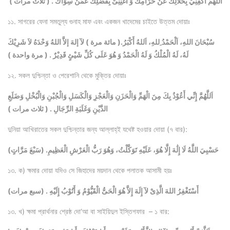
اَللَّهُمَّ اكْفِنِيْ بِحَلاَلِكَ عَنْ حَرَامِكَ وَ أَغْنِنِىْ بِفَضْلِكَ عَمَّنْ سِوَاكَ . ( ثلاث مرات )
১১. সাগরের ফেনা সমতুল্য গুনাহ মাফ এবং একজন খাদেমের চাইতে উত্তম দোয়াঃ
سُبْحَانَ اللهِ، اَلْحَمْدُ ِللهِ، اَللهُ أَكْبَرُ.( مائة مرة ) لآ إلهَ إلاَّ اللهُ وَحْدَهُ لاَ شَرِيْكَ
لَهُ، لَهُ الْمُلْكُ وَ لَهُ الْحَمْدُ وَ هُوَ عَلَى كُلِّ شَيْئٍ قَدِيْرٌ . ( مرة واحدة )
১২. সকল দুশ্চিন্তা ও পেরেশানি থেকে মুক্তির দোয়াঃ
اَللَّهُمَّ إِنِّي أَعُوْذُ بِكَ مِنَ الْهَمِّ وَالْحَزَنِ وَالْعَجْزِ وَالْكَسَلِ وَالْجُبْنِ وَالْبُخْلِ وَضَلَعِ
الدَّيْنِ وَغَلَبَةِ الرِّجَالِ . ( ثلاث مرات )
দুনিয়া আখিরাতের সকল দুশ্চিন্তার জন্য আল্লাহ্‌ই যথেষ্ট হওয়ার দোয়া (৭ বার):
حَسْبِيَ اللَّهُ لَا إِلَٰهَ إِلَّا هُوَ، عَلَيْهِ تَوَكَّلْتُ، وَهُوَ رَبُّ الْعَرْشِ الْعَظِيمِ. (سَبْعَ مَرَّاتٍ)
১৩. ক) ক্ষমার দোয়া যদিও সে জিহাদের ময়দান থেকে পলাতক আসামী হয়ঃ
(سبع مرات) . أَسْتَغْفِرُ اللهَ الَّذِىْ لآ إِلَهَ إِلاَّ هُوَ الْحَىُّ الْقَيُّوْمُ وَ أَتُوْبُ إِلَيْهِ
১৩. খ) ক্ষমা প্রার্থনার শ্রেষ্ঠ দো‘আ বা সাইয়িদুল ইস্তিগফার – ১ বার: