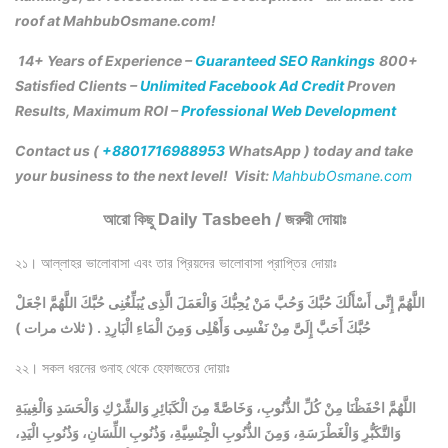
roof at MahbubOsmane.com!
14+ Years of Experience –
Guaranteed SEO Rankings
800+
Satisfied Clients –
Unlimited Facebook Ad Credit
Proven
Results, Maximum ROI –
Professional Web Development
Contact us (
+8801716988953
WhatsApp ) today and take
your business to the next level! Visit:
MahbubOsmane.com
আরো কিছু Daily Tasbeeh / জরুরী দোয়াঃ
২১। আল্লাহর ভালোবাসা এবং তার প্রিয়দের ভালোবাসা প্রাপ্তির দোয়াঃ
اللَّهُمَّ إِنِّى أَسْأَلُكَ حُبَّكَ وَحُبَّ مَنْ يُحِبُّكَ وَالْعَمَلَ الَّذِى يُبَلِّغُنِى حُبَّكَ اللَّهُمَّ اجْعَلْ
حُبَّكَ أَحَبَّ إِلَىَّ مِنْ نَفْسِى وَأَهْلِى وَمِنَ الْمَاءِ الْبَارِدِ . ( ثلاث مرات )
২২। সকল ধরনের গুনাহ থেকে হেফাজতের দোয়াঃ
اللَّهُمَّ احْفَظْنَا مِنْ كُلِّ الذُّنُوبِ، وَخَاصَّةً مِنَ الْكَبَائِرِ وَالشِّرْكِ وَالْحَسَدِ وَالْغِيبَةِ
وَالتَّكَبُّرِ وَالْغَطْرَسَةِ، وَمِنَ الذُّنُوبِ الْجِنْسِيَّةِ، وَذُنُوبِ اللِّسَانِ، وَذُنُوبِ الْيَدِ،