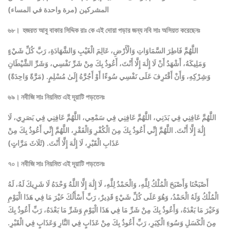
المشركين (مرة واحدة في المساء)
৬৮। হজরত আবু বাকার সিদ্দিক রাঃ কে এই দোয়া পড়ার জন্য নবি সাঃ অসিয়ত করেছেনঃ
اللَّهُمَّ فَاطِرَ السَّمَاوَاتِ وَالْأَرْضِ، عَالِمَ الْغَيْبِ وَالشَّهَادَةِ، رَبَّ كُلِّ شَيْءٍ
وَمَلِيكَهُ، أَشْهَدُ أَنْ لَا إِلَٰهَ إِلَّا أَنْتَ، أَعُوذُ بِكَ مِنْ شَرِّ نَفْسِي، وَشَرِّ الشَّيْطَانِ
وَشِرْكِهِ، وَأَنْ أَقْتَرِفَ عَلَى نَفْسِي سُوءًا أَوْ أَجُرَّهُ إِلَىٰ مُسْلِمٍ. (مَرَّةً وَاحِدَةً)
৬৯। নবীজি সাঃ নিয়মিত এই দূয়াটি পড়তেনঃ
اللَّهُمَّ عَافِنِي فِي بَدَنِي، اللَّهُمَّ عَافِنِي فِي سَمْعِي، اللَّهُمَّ عَافِنِي فِي بَصَرِي، لَا
إِلَٰهَ إِلَّا أَنْتَ. اللَّهُمَّ إِنِّي أَعُوذُ بِكَ مِنَ الْكُفْرِ وَالْفَقْرِ، اللَّهُمَّ إِنِّي أَعُوذُ بِكَ مِنْ
عَذَابِ الْقَبْرِ، لَا إِلَٰهَ إِلَّا أَنْتَ. (ثَلَاثَ مَرَّاتٍ)
৭০। নবীজি সাঃ নিয়মিত এই দূয়াটি পড়তেনঃ
أَصْبَحْنَا وَأَصْبَحَ الْمُلْكُ لِلَّهِ، وَالْحَمْدُ لِلَّهِ، لَا إِلَٰهَ إِلَّا اللَّهُ وَحْدَهُ لَا شَرِيكَ لَهُ، لَهُ
الْمُلْكُ وَلَهُ الْحَمْدُ، وَهُوَ عَلَى كُلِّ شَيْءٍ قَدِيرٌ، رَبِّ أَسْأَلُكَ خَيْرَ مَا فِي هَذَا الْيَوْمِ
وَخَيْرَ مَا بَعْدَهُ، وَأَعُوذُ بِكَ مِنْ شَرِّ مَا فِي هَذَا الْيَوْمِ وَشَرِّ مَا بَعْدَهُ، رَبِّ أَعُوذُ بِكَ
مِنَ الْكَسَلِ وَسُوءِ الْكِبَرِ، رَبِّ أَعُوذُ بِكَ مِنْ عَذَابٍ فِي النَّارِ وَعَذَابٍ فِي الْقَبْرِ.