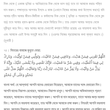
দিক থেকে ( একাজ দুনিয়া ও আখিরাতের দিক থেকে ভাল হয়) তবে তা আমাকে করার শক্তি
দান করুন। পক্ষান্তরে আপনার ইলমে এ কাজ (এখানে নিজের কাজের কথা উল্লেখ করবে) যদি
আমার দ্বীন আমার জীবন-জিবীকা ও কর্মফলের দিক থেকে ( দুনিয়া ও পরকালের দিক থেকে মন্দ
হয়) তবে আমার ধ্যান-কল্পনা একাজ থেকে ফিরিয়ে নিন। তার খেয়াল আমার অন্তর থেকে
দূরীভূত করে দিন। আর আমার জন্যে যেখানেই কল্যাণ নিহিত রয়েছে এর ফায়সালা করে দিন
এবং আমাকে এরই উপর সন্তুষ্ট করে দিন । (এরপর নিজের প্রয়োজনের কথা ব্যক্ত করবে।)
(বুখারী )
৭৪।
বিতরের নামাজে কুনুতে দোয়া:
اللَّهُمَّ اهْدِنِي فِيمَنْ هَدَيْتَ، وَعَافِنِي فِيمَنْ عَافَيْتَ، وَتَوَلَّنِي فِيمَنْ تَوَلَّيْتَ، وَبَارِكْ
لِي فِيمَا أَعْطَيْتَ، وَقِنِي شَرَّ مَا قَضَيْتَ، فَإِنَّكَ تَقْضِي وَلَا يُقْضَى عَلَيْكَ، وَإِنَّهُ لَا
يَذِلُّ مَنْ وَالَيْتَ، وَلَا يَعِزُّ مَنْ عَادَيْتَ، تَبَارَكْتَ رَبَّنَا وَتَعَالَيْتَ، اللَّهُمَّ صَلِّ عَلَى
مُحَمَّدٍ وَعَلَى آلِ مُحَمَّدٍ
বাংলা অর্থ: হে আল্লাহ! আপনি যাদের হেদায়েত দিয়েছেন, আমাকে তাদের সঙ্গে হেদায়েত দিন।
আপনি যাদের নিরাপদ রেখেছেন, আমাকেও নিরাপদ রাখুন। আপনি যাদের অভিভাবকত্ব গ্রহণ
করেছেন, আমাকেও তাদের অন্তর্ভুক্ত করুন। আপনি যা দান করেছেন, তাতে আমার জন্য বরকত
দিন। আপনি যে ফয়সালা করেছেন, তার অনিষ্ট থেকে আমাকে রক্ষা করুন। নিশ্চয়ই আপনি ফয়সালা
করেন, আপনার বিরুদ্ধে কেউ ফয়সালা করতে পারে না। আপনি যাকে সাহায্য করেন, সে লাঞ্ছিত হয়