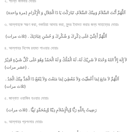
২. শান্তি কামনার দোয়াঃ
اَللَّهُمَّ أَنْتَ السَّلاَمُ وَمِنْكَ السَّلاَمُ، تَبَارَكْتَ يَا ذَا الْجَلاَلِ وَ الْإِكْرَامِ (مرة واحدة)
৩. আল্লাহকে স্মরণ করা, শুকরিয়া আদায় করা, সুন্দর ইবাদত করার জন্য সাহায্যের দোয়াঃ
اَللَّهُمَّ أَعِنِّيْ عَلَى ذِكْرِكَ وَ شُكْرِكَ وَ حُسْنِ عِبَادَتِكَ . (ثلاث مرات)
৪. আল্লাহর বিশেষ রহমত পাওয়ার দোয়াঃ
لآ إِلَهَ إِلاَّ اللهُ وَحْدَهُ لاَ شَرِيْكَ لَهُ، لَهُ الْمُلْكُ وَ لَهُ الْحَمْدُ وَهُوَ عَلَى كُلِّ شَيْءٍ قَدِيْرٌ
. (عشر مرات)
اَللَّهُمَّ لاَ مَانِعَ لِمَا أَعْطَيْتَ وَلاَ مُعْطِيَ لِمَا مَنَعْتَ وَلاَ يَنْفَعُ ذَا الْجَدِّ مِنْكَ الْجَدُ .
(ثلاث مرات)
৫. জান্নাত ওয়াজিব হওয়ার দোয়াঃ
رَضِيتُ بِاللَّهِ رَبًّا وَّبِالْإِسْلاَمِ دِيْنًا وَّبِمُحَمَّدٍ نَبِيًّا . (ثلاث مرات)
৬. আল্লাহর প্রশংসার দোয়াঃ