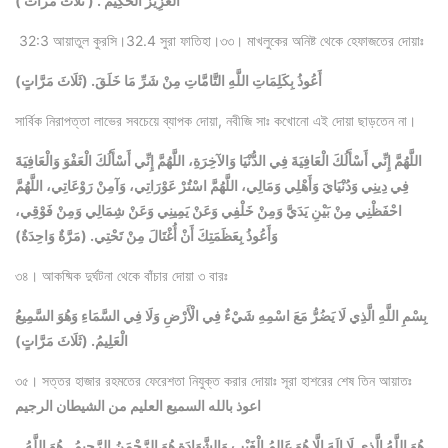
الْعَزِيزُ الْحَكِيمُ . ( ثلاث مرات )
32:3 আয়াতুল কুরসি।32.4 সুরা ফাতিহা।৩৩। মাখলুকের অনিষ্ট থেকে হেফাজতের দোয়াঃ
أَعُوذُ بِكَلِمَاتِ اللَّهِ التَّامَّاتِ مِنْ شَرِّ مَا خَلَقَ. (ثَلَاثَ مَرَّاتٍ)
সার্বিক নিরাপত্তা লাভের সবচেয়ে ব্যাপক দোয়া, নবীজি সাঃ কখোনো এই দোয়া ছাড়তেন না।
اللَّهُمَّ إِنِّي أَسْأَلُكَ الْعَافِيَةَ فِي الدُّنْيَا وَالآخِرَةِ، اللَّهُمَّ إِنِّي أَسْأَلُكَ الْعَفْوَ وَالْعَافِيَةَ
فِي دِينِي وَدُنْيَايَ وَأَهْلِي وَمَالِي، اللَّهُمَّ اسْتُرْ عَوْرَاتِي، وَآمِنْ رَوْعَاتِي، اللَّهُمَّ
احْفَظْنِي مِنْ بَيْنِ يَدَيَّ وَمِنْ خَلْفِي وَعَنْ يَمِينِي وَعَنْ شِمَالِي وَمِنْ فَوْقِي،
وَأَعُوذُ بِعَظَمَتِكَ أَنْ أُغْتَالَ مِنْ تَحْتِي. (مَرَّةٌ وَاحِدَةٌ)
৩৪। আকষ্মিক দুর্ঘটনা থেকে বাঁচার দোয়া ৩ বারঃ
بِسْمِ اللَّهِ الَّذِي لَا يَضُرُّ مَعَ اسْمِهِ شَيْءٌ فِي الْأَرْضِ وَلَا فِي السَّمَاءِ وَهُوَ السَّمِيعُ
الْعَلِيمُ. (ثَلَاثَ مَرَّاتٍ)
৩৫। সত্তর হাজার রহমতের ফেরেশতা নিযুক্ত করার দোয়াঃ সূরা হাশরের শেষ তিন আয়াতঃ
اعوذ بالله السميع العليم من الشيطان الرجيم
, هُوَ اللَّهُ الَّذِي لَا إِلَهَ إِلَّا هُوَ عَالِمُ الْغَيْبِ وَالشَّهَادَةِ هُوَ الرَّحْمَنُ الرَّحِيمُ , هُوَ اللَّهُ